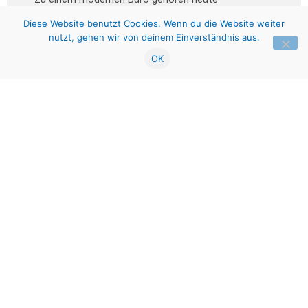
verschiedene digitale und intuitive Ausstattungen.
Diese Website benutzt Cookies. Wenn du die Website weiter
Nutzen Sie unsere Erfahrungen und unser Wissen.
nutzt, gehen wir von deinem Einverständnis aus.
OK
MEHR ERFAHREN »
SCHULRANZEN
Bei uns finden Sie immer eine große Auswahl an
Schulranzen. Einmal pro Jahr findet unsere große
Schulranzenmesse statt.
MEHR ERFAHREN »