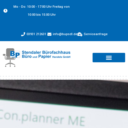
Mo - Do: 10:00 - 17:00 Uhr Freitag von
10:00 bis 15:00 Uhr
03931 212631
info@bupsdl.de
Serviceanfrage